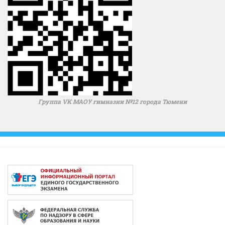
Группа VK МАОУ гимназии №12 города Тюмени