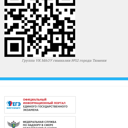
Группа VK МАОУ гимназии №12 города Тюмени