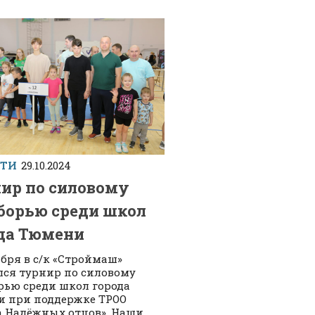
СТИ
29.10.2024
ир по силовому
борью среди школ
да Тюмени
ября в с/к «Строймаш»
лся турнир по силовому
рью среди школ города
 при поддержке ТРОО
а Надёжных отцов». Наши