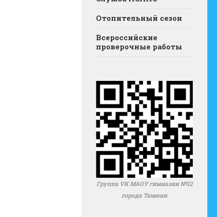
Отопительный сезон
Всероссийские
проверочные работы
Группа VK МАОУ гимназии №12
города Тюмени