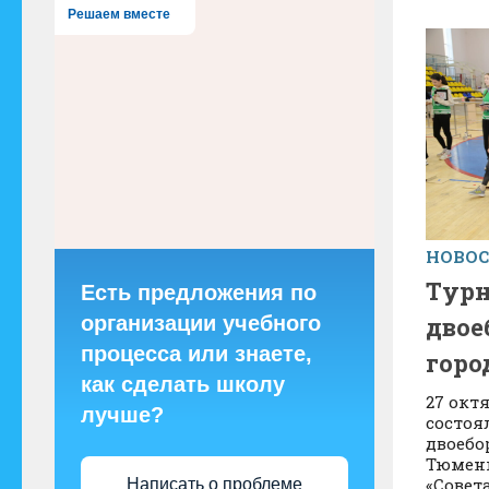
Решаем вместе
НОВО
Турн
Есть предложения по
двое
организации учебного
процесса или знаете,
горо
как сделать школу
27 окт
лучше?
состоя
двоебо
Тюмени
«Совет
Написать о проблеме