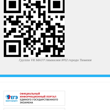
Группа VK МАОУ гимназии №12 города Тюмени