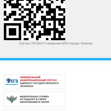
Группа VK МАОУ гимназии №12 города Тюмени