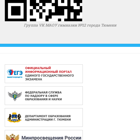
Группа VK МАОУ гимназии №12 города Тюмени