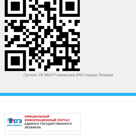
Группа VK МАОУ гимназии №12 города Тюмени