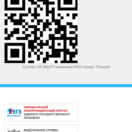
Группа VK МАОУ гимназии №12 города Тюмени