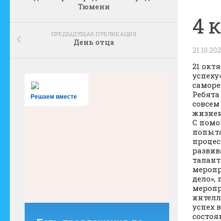
Тюмени
4 
ПРЕДЫДУЩАЯ ПУБЛИКАЦИЯ
День отца
21.10.20
21 окт
успеху
саморе
Ребята
Решаем вместе
совсем
жизнен
С помо
попыта
процес
развив
талант
меропр
дело»,
меропр
интелл
успех 
состоя