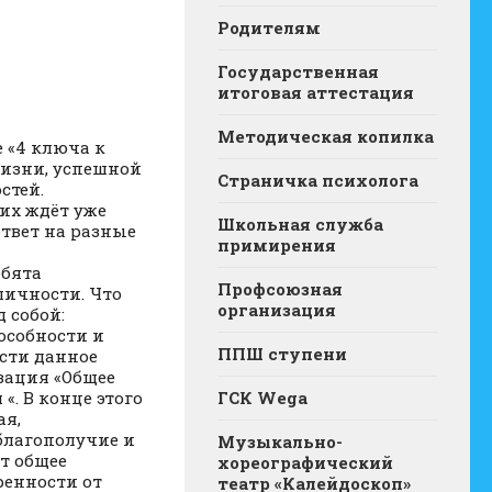
Родителям
Государственная
итоговая аттестация
Методическая копилка
е «4 ключа к
жизни, успешной
Страничка психолога
стей.
 их ждёт уже
Школьная служба
ответ на разные
примирения
ебята
Профсоюзная
личности. Что
организация
 собой:
пособности и
ППШ ступени
ести данное
зация «Общее
«. В конце этого
ГСК Wega
ая,
благополучие и
Музыкально-
т общее
хореографический
ренности от
театр «Калейдоскоп»