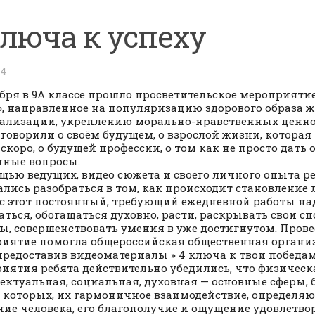
ключа к успеху
24
ября в 9А классе прошло просветительское мероприяти
», направленное на популяризацию здорового образа 
ализации, укреплению морально-нравственных ценно
 говорили о своём будущем, о взрослой жизни, которая
 скоро, о будущей профессии, о том как не просто дать 
ные вопросы.
щью ведущих, видео сюжета и своего личного опыта р
лись разобраться в том, как происходит становление 
с этот постоянный, требующий ежедневной работы над
аться, обогащаться духовно, расти, раскрывать свои с
ы, совершенствовать умения в уже достигнутом. Пров
иятие помогла общероссийская общественная органи
 предоставив видеоматериалы » 4 ключа к твои победам 
иятия ребята действительно убедились, что физическ
ектуальная, социальная, духовная — основные сферы, 
в которых, их гармоничное взаимодействие, определяю
ние человека, его благополучие и ощущение удовлетво