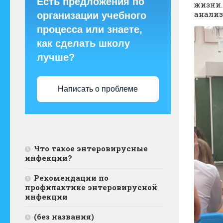
Есть предложения по
жизни.
анализ
организации учебного
процесса или знаете,
как сделать школу
лучше?
Написать о проблеме
Что такое энтеровирусные
инфекции?
Рекомендации по
профилактике энтеровирусной
инфекции
(без названия)