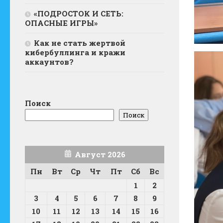
«ПОДРОСТОК И СЕТЬ:
ОПАСНЫЕ ИГРЫ»
Как не стать жертвой
кибербуллинга и кражи
аккаунтов?
Поиск
Поиск
Август 2026
Пн
Вт
Ср
Чт
Пт
Сб
Вс
1
2
3
4
5
6
7
8
9
10
11
12
13
14
15
16