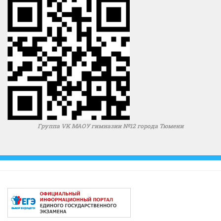
Группа VK МАОУ гимназии №12 города Тюмени