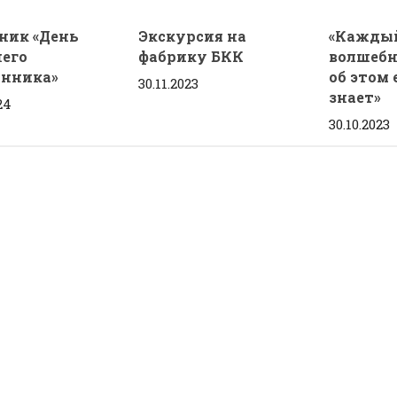
ник «День
Экскурсия на
«Каждый
него
фабрику БКК
волшебн
нника»
об этом 
30.11.2023
знает»
24
30.10.2023