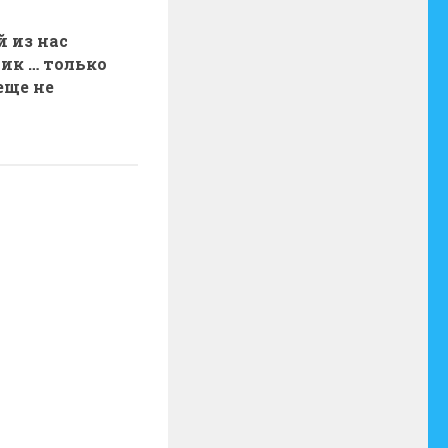
 из нас
ик … только
еще не