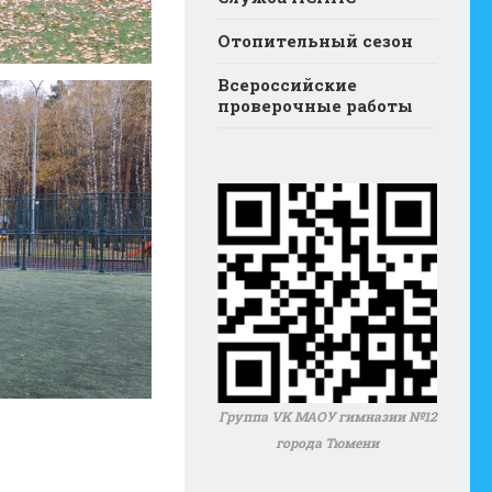
Отопительный сезон
Всероссийские
проверочные работы
Группа VK МАОУ гимназии №12
города Тюмени