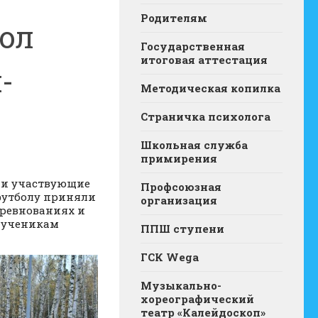
Родителям
ол
Государственная
итоговая аттестация
-
Методическая копилка
Страничка психолога
Школьная служба
примирения
ени участвующие
Профсоюзная
-футболу приняли
организация
оревнованиях и
м ученикам
ППШ ступени
ГСК Wega
Музыкально-
хореографический
театр «Калейдоскоп»