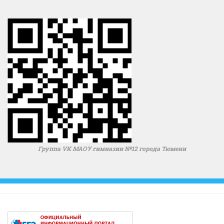
Группа VK МАОУ гимназии №12 города Тюмени