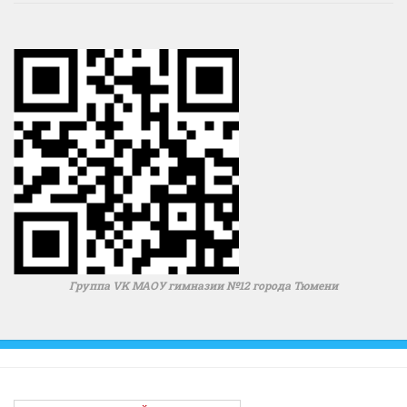
Группа VK МАОУ гимназии №12 города Тюмени