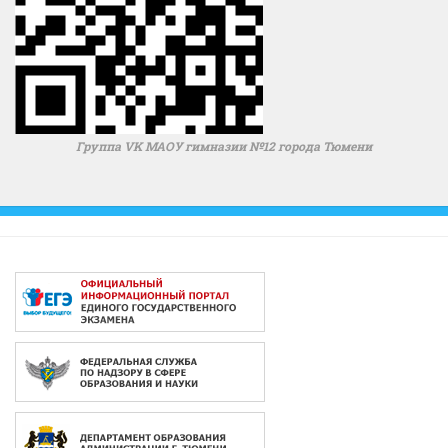
Группа VK МАОУ гимназии №12 города Тюмени