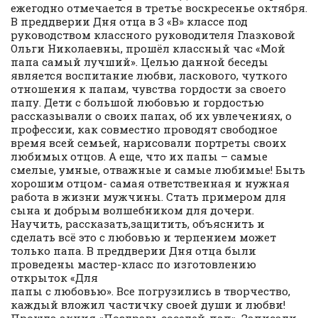
ежегодно отмечается в третье воскресенье октября.
В преддверии Дня отца в 3 «В» классе под
руководством классного руководителя Глазковой
Ольги Николаевны, прошёл классный час «Мой
папа самый лучший». Целью данной беседы
является воспитание любви, ласкового, чуткого
отношения к папам, чувства гордости за своего
папу. Дети с большой любовью и гордостью
рассказывали о своих папах, об их увлечениях, о
профессии, как совместно проводят свободное
время всей семьей, нарисовали портреты своих
любимых отцов. А еще, что их папы – самые
смелые, умные, отважные и самые любимые! Быть
хорошим отцом- самая ответственная и нужная
работа в жизни мужчины. Стать примером для
сына и добрым волшебником для дочери.
Научить, рассказать,защитить, объяснить и
сделать всё это с любовью и терпением может
только папа. В преддверии Дня отца были
проведены мастер-класс по изготовлению
открыток «Для
папы с любовью». Все погрузились в творчество,
каждый вложил частичку своей души и любви!