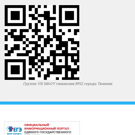
Группа VK МАОУ гимназии №12 города Тюмени