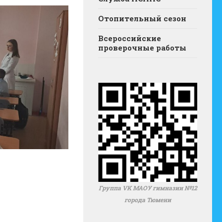
Отопительный сезон
Всероссийские
проверочные работы
Группа VK МАОУ гимназии №12
города Тюмени