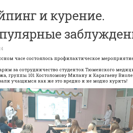
йпинг и курение.
пулярные заблужден
24
ссном часе состоялось профилактическое мероприяти
арим за сотрудничество студенток Тюменского медиц
жа, группы 101 Костоломову Милану и Карагаеву Виолет
зали учащимся как же это вредно и не модно курить!