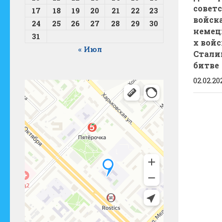
совет
17
18
19
20
21
22
23
войск
24
25
26
27
28
29
30
немец
31
х войс
« Июл
Стали
битве
02.02.20