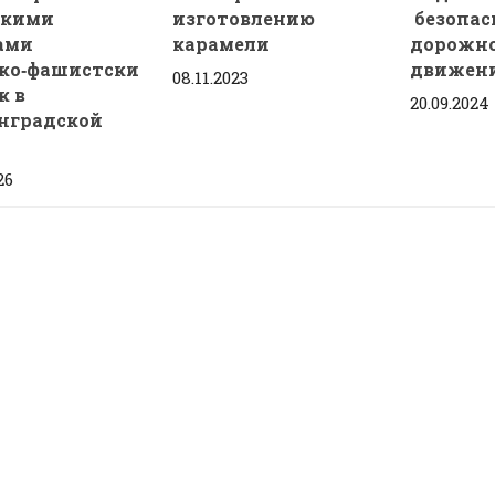
скими
изготовлению
безопас
ами
карамели
дорожн
ко‑фашистски
движени
08.11.2023
к в
20.09.2024
нградской
26