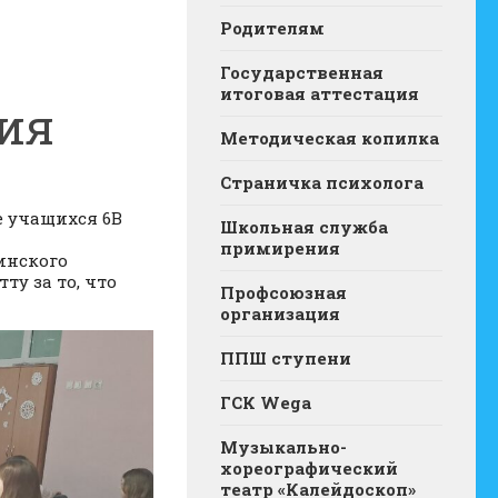
Родителям
Государственная
итоговая аттестация
ия
Методическая копилка
Страничка психолога
е учащихся 6В
Школьная служба
примирения
инского
ту за то, что
Профсоюзная
организация
ППШ ступени
ГСК Wega
Музыкально-
хореографический
театр «Калейдоскоп»