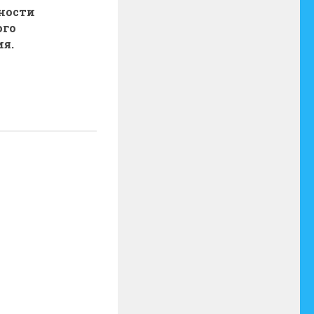
ности
ого
я.