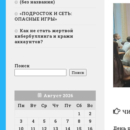
(без названия)
«ПОДРОСТОК И СЕТЬ:
ОПАСНЫЕ ИГРЫ»
Как не стать жертвой
кибербуллинга и кражи
аккаунтов?
Поиск
Поиск
Август 2026
Пн
Вт
Ср
Чт
Пт
Сб
Вс
ЧИ
1
2
3
4
5
6
7
8
9
День 
10
11
12
13
14
15
16